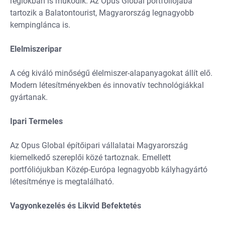
régiókban is működik. Az Opus Global portfóliójába
tartozik a Balatontourist, Magyarország legnagyobb
kempinglánca is.
Elelmiszeripar
A cég kiváló minőségű élelmiszer-alapanyagokat állít elő.
Modern létesítményekben és innovatív technológiákkal
gyártanak.
Ipari Termeles
Az Opus Global építőipari vállalatai Magyarország
kiemelkedő szereplői közé tartoznak. Emellett
portfóliójukban Közép-Európa legnagyobb kályhagyártó
létesítménye is megtalálható.
Vagyonkezelés és Likvid Befektetés