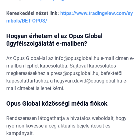
Kereskedési nézet link:
https://www.tradingview.com/sy
mbols/BET-OPUS/
Hogyan érhetem el az Opus Global
ügyfélszolgálatát e-mailben?
Az Opus Global-lal az
info@opusglobal.hu
e-mail címen e-
mailben léphet kapcsolatba. Sajtóval kapcsolatos
megkeresésekhez a
press@opusglobal.hu
, befektetői
kapcsolattartáshoz a
hegyvari.david@opusglobal.hu
e-
mail címeket is lehet kérni.
Opus Global közösségi média fiókok
Rendszeresen látogathatja a hivatalos weboldalt, hogy
nyomon kövesse a cég aktuális bejelentéseit és
kampányait.