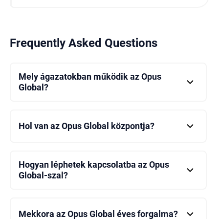
Frequently Asked Questions
Mely ágazatokban működik az Opus
Global?
Az Opus Global számos különböző ágazatban
működik, mint például a turizmus, az energetika, az
élelmiszeripar, az ipari termelés és a
Hol van az Opus Global központja?
vagyongkezelés.
Az Opus Global központja Budapesten található.
Hogyan léphetek kapcsolatba az Opus
Global-szal?
Az Opus Global kapcsolatfelvételhez használhatja a
hivatalos weboldalon található elérhetőségeket.
Mekkora az Opus Global éves forgalma?