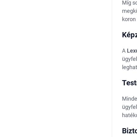
Míg s
megköz
koron 
Kép
A
Lex
ügyfel
legha
Test
Minde
ügyfel
haték
Bizt