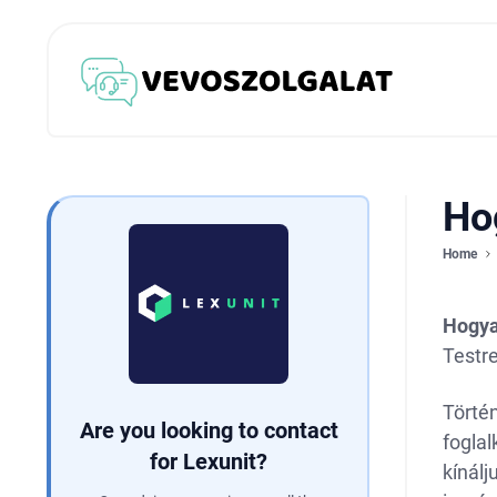
Ho
Home
Hogya
Testre
Történ
Are you looking to contact
fogla
for Lexunit?
kínálj