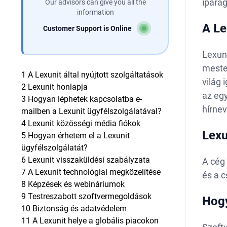
ipará
Our advisors can give you all the
information
A Le
Customer Support is Online
Lexuni
meste
1
A Lexunit által nyújtott szolgáltatások
világ 
2
Lexunit honlapja
az egy
3
Hogyan léphetek kapcsolatba e-
hírne
mailben a Lexunit ügyfélszolgálatával?
4
Lexunit közösségi média fiókok
Lexu
5
Hogyan érhetem el a Lexunit
ügyfélszolgálatát?
6
Lexunit visszaküldési szabályzata
A cég 
7
A Lexunit technológiai megközelítése
és a c
8
Képzések és webináriumok
9
Testreszabott szoftvermegoldások
Hogy
10
Biztonság és adatvédelem
11
A Lexunit helye a globális piacokon