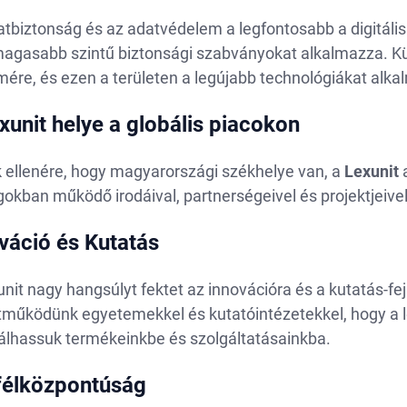
tbiztonság és az adatvédelem a legfontosabb a digitáli
magasabb szintű biztonsági szabványokat alkalmazza. Kül
ére, és ezen a területen a legújabb technológiákat alka
xunit helye a globális piacokon
 ellenére, hogy magyarországi székhelye van, a
Lexunit
a
okban működő irodáival, partnerségeivel és projektjeiv
váció és Kutatás
nit nagy hangsúlyt fektet az innovációra és a kutatás-f
tműködünk egyetemekkel és kutatóintézetekkel, hogy a
rálhassuk termékeinkbe és szolgáltatásainkba.
félközpontúság