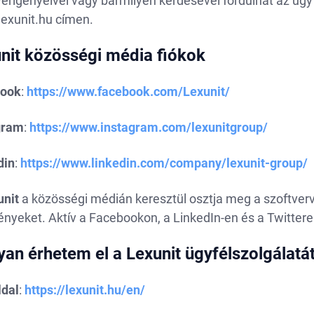
erigényeivel vagy bármilyen kérdésével fordulhat az ügyf
lexunit.hu
címen.
nit közösségi média fiókok
book
:
https://www.facebook.com/Lexunit/
gram
:
https://www.instagram.com/lexunitgroup/
din
:
https://www.linkedin.com/company/lexunit-group/
unit
a közösségi médián keresztül osztja meg a szoftvervi
nyeket. Aktív a Facebookon, a LinkedIn-en és a Twittere
an érhetem el a Lexunit ügyfélszolgálatá
dal
:
https://lexunit.hu/en/