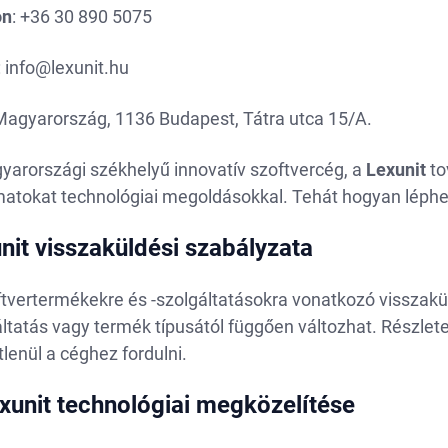
on
: +36 30 890 5075
:
info@lexunit.hu
 Magyarország, 1136 Budapest, Tátra utca 15/A.
yarországi székhelyű innovatív szoftvercég, a
Lexunit
to
matokat technológiai megoldásokkal. Tehát hogyan léphe
nit visszaküldési szabályzata
ftvertermékekre és -szolgáltatásokra vonatkozó visszakü
ltatás vagy termék típusától függően változhat. Részlete
lenül a céghez fordulni.
xunit technológiai megközelítése