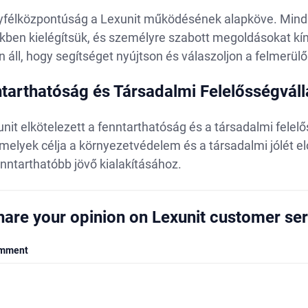
yfélközpontúság a Lexunit működésének alapköve. Mindig 
kben kielégítsük, és személyre szabott megoldásokat kí
 áll, hogy segítséget nyújtson és válaszoljon a felmerül
tarthatóság és Társadalmi Felelősségváll
unit elkötelezett a fenntarthatóság és a társadalmi fel
melyek célja a környezetvédelem és a társadalmi jólét e
nntarthatóbb jövő kialakításához.
hare your opinion on Lexunit customer ser
mment