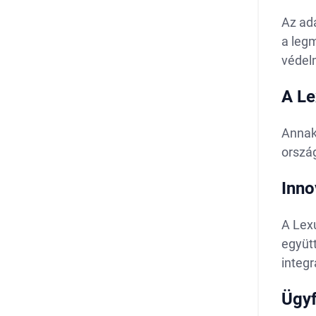
Az ada
a leg
védelm
A Le
Annak
ország
Inno
A Lexu
együt
integ
Ügy