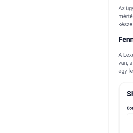
Az üg
mérté
készen
Fenn
A Lex
van, a
egy fe
S
Co