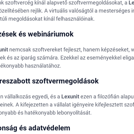
ok szoftvercég kínál alapvető szoftvermegoldásokat, a
Le
elítésében rejlik. A virtuális valóságtól a mesterséges 
túli megoldásokat kínál felhasználóinak.
zések és webináriumok
unit
nemcsak szoftvereket fejleszt, hanem képzéseket, 
ek és az iparág számára. Ezekkel az eseményekkel eligaz
tékonyabb használatához.
reszabott szoftvermegoldások
n vállalkozás egyedi, és a
Lexunit
ezen a filozófián alap
einek. A kifejezetten a vállalat igényeire kifejlesztett sz
onyabb és hatékonyabb lebonyolítását.
onság és adatvédelem