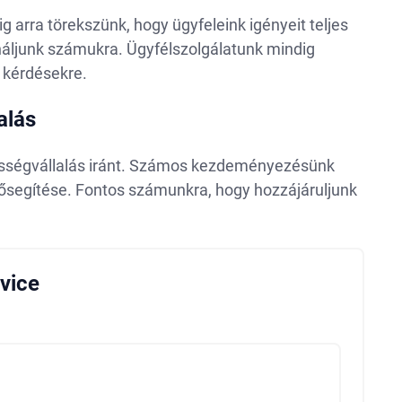
arra törekszünk, hogy ügyfeleink igényeit teljes
náljunk számukra. Ügyfélszolgálatunk mindig
ő kérdésekre.
alás
elősségvállalás iránt. Számos kezdeményezésünk
lősegítése. Fontos számunkra, hogy hozzájáruljunk
vice