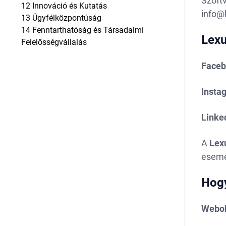
Szoftv
12
Innováció és Kutatás
info@
13
Ügyfélközpontúság
14
Fenntarthatóság és Társadalmi
Lexu
Felelősségvállalás
Face
Insta
Linke
A
Lex
esemé
Hogy
Webol