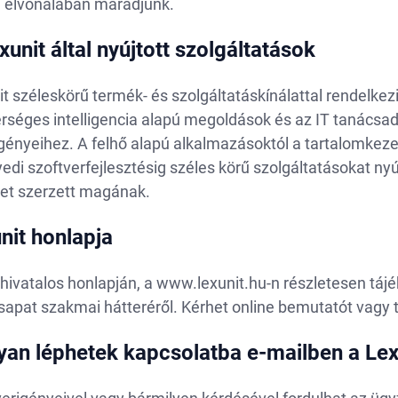
g élvonalában maradjunk.
xunit által nyújtott szolgáltatások
t széleskörű termék- és szolgáltatáskínálattal rendelkezi
rséges intelligencia alapú megoldások és az IT tanácsa
igényeihez. A felhő alapú alkalmazásoktól a tartalomkez
edi szoftverfejlesztésig széles körű szolgáltatásokat n
vet szerzett magának.
nit honlapja
hivatalos honlapján, a www.lexunit.hu-n részletesen táj
sapat szakmai hátteréről. Kérhet online bemutatót vagy 
an léphetek kapcsolatba e-mailben a Lexu