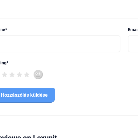
me
*
Emai
ing
*