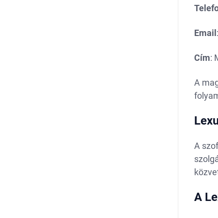
Telef
Email
Cím
:
A mag
folya
Lexu
A szo
szolgá
közvet
A Le