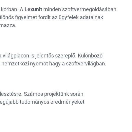
s korban. A
Lexunit
minden szoftvermegoldásában
önös figyelmet fordít az ügyfelek adatainak
lmazza.
 világpiacon is jelentős szereplő. Különböző
el nemzetközi nyomot hagy a szoftvervilágban.
ejlesztésre. Számos projektünk során
 legújabb tudományos eredményeket