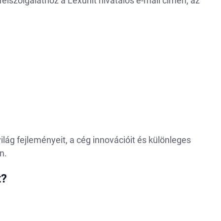
élszolgálathoz a Lexunit hivatalos e-mail címén, az
lág fejleményeit, a cég innovációit és különleges
n.
t?