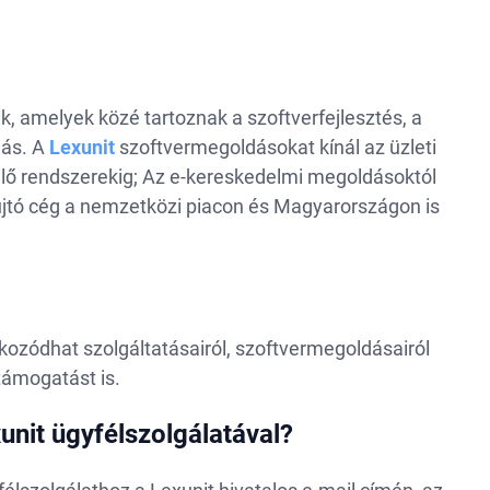
k, amelyek közé tartoznak a szoftverfejlesztés, a
dás. A
Lexunit
szoftvermegoldásokat kínál az üzleti
elő rendszerekig; Az e-kereskedelmi megoldásoktól
yújtó cég a nemzetközi piacon és Magyarországon is
ékozódhat szolgáltatásairól, szoftvermegoldásairól
támogatást is.
nit ügyfélszolgálatával?