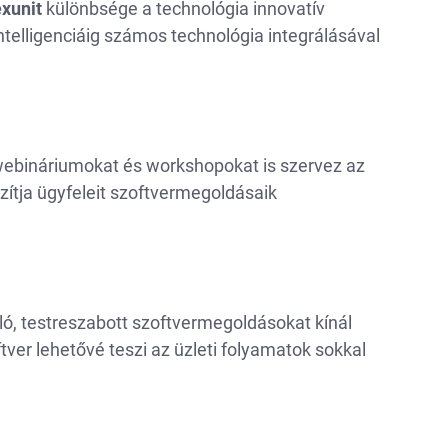
xunit
különbsége a technológia innovatív
intelligenciáig számos technológia integrálásával
webináriumokat és workshopokat is szervez az
ítja ügyfeleit szoftvermegoldásaik
uló, testreszabott szoftvermegoldásokat kínál
oftver lehetővé teszi az üzleti folyamatok sokkal