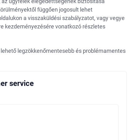
k az ügyfelek elégedettségének biztosítása
körülményektől függően jogosult lehet
oldalukon a visszaküldési szabályzatot, vagy vegye
csere kezdeményezésére vonatkozó részletes
at a lehető legzökkenőmentesebb és problémamentes
er service