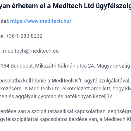
an érhetem el a Meditech Ltd ügyfélszolg
dal
:
https://www.meditech.hu/
on
: +36-1-280-8232
l
:
meditech@meditech.eu
 1184 Budapest, Mikszáth Kálmán utca 24. Magyarország
csolatba kell lépnie a
Meditech
Kft. ügyfélszolgálatával
kezésére. A Meditech Ltd. elkötelezett amellett, hogy kiv
eit és aggályait gyorsan és hatékonyan kezeljük.
kérdése van a szolgáltatásaikkal kapcsolatban, segítsé
yfélszolgálattal kapcsolatos kérdése van, a Meditech Kf