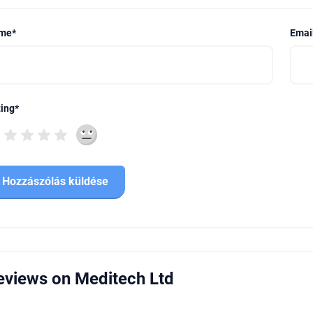
me
*
Emai
ing
*
eviews on Meditech Ltd