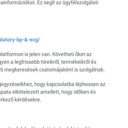
információkat. Ez segít az ügyfélszolgálati
latory-bp-&-ecg/
atformon is jelen van. Követheti őket az
en a legfrissebb híreikről, termékeikről és
ati megkeresések csatornájaként is szolgálnak.
ejegyzéseikhez, hogy kapcsolatba léphessen az
pata elkötelezett amellett, hogy időben és
érkező kérdésekre.