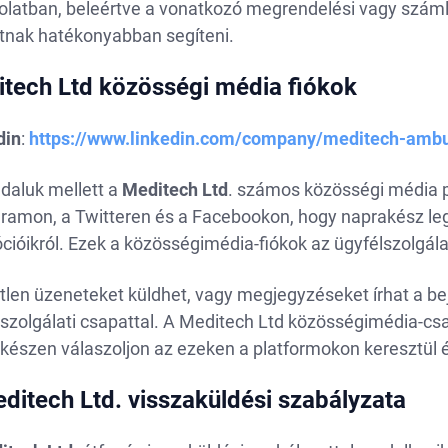
latban, beleértve a vonatkozó megrendelési vagy számla
tnak hatékonyabban segíteni.
tech Ltd közösségi média fiókok
din
:
https://www.linkedin.com/company/meditech-ambu
daluk mellett a
Meditech
Ltd
. számos közösségi média pl
ramon, a Twitteren és a Facebookon, hogy naprakész legy
ióikról. Ezek a közösségimédia-fiókok az ügyfélszolgál
tlen üzeneteket küldhet, vagy megjegyzéseket írhat a b
szolgálati csapattal. A Meditech Ltd közösségimédia-csa
őkészen válaszoljon az ezeken a platformokon keresztül 
ditech Ltd. visszaküldési szabályzata