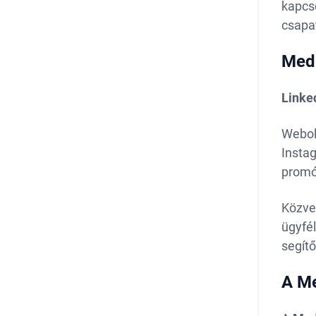
kapcso
csapa
Medi
Linke
Webol
Instag
promóc
Közve
ügyfél
segít
A Me