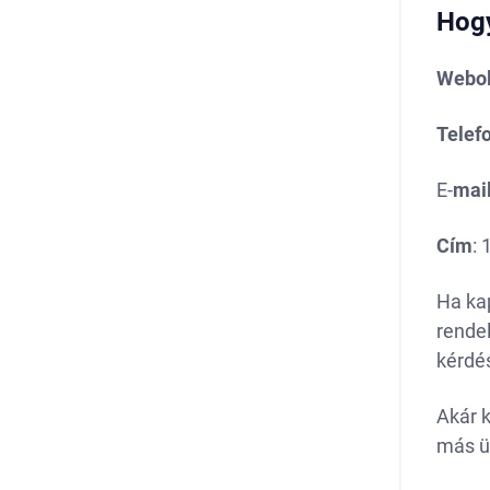
Hogy
Webol
Telef
E-
mai
Cím
:
Ha kap
rendel
kérdés
Akár 
más üg