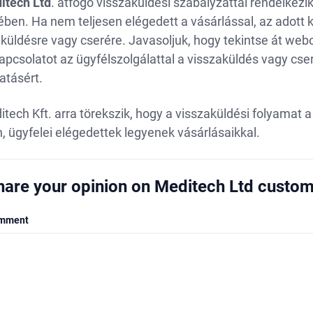
itech Ltd
. átfogó visszaküldési szabályzattal rendelkezi
ben. Ha nem teljesen elégedett a vásárlással, az adott 
küldésre vagy cserére. Javasoljuk, hogy tekintse át web
 kapcsolatot az ügyfélszolgálattal a visszaküldés vagy 
atásért.
itech Kft. arra törekszik, hogy a visszaküldési folyam
, ügyfelei elégedettek legyenek vásárlásaikkal.
hare your opinion on Meditech Ltd custom
mment