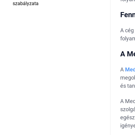
szabályzata
Fenn
A cég 
folya
A Me
A
Med
megol
és tan
A Medi
szolg
egész
igénye