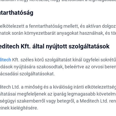
tarthatóság
elkötelezett a fenntarthatóság mellett, és aktívan dolgo
matok során környezetbarát anyagokat használnak, és tö
ditech Kft. által nyújtott szolgáltatások
itech
Kft. széles körű szolgáltatást kínál ügyfelei sokré
dások nyújtására szakosodtak, beleértve az orvosi bere
ácsadási szolgáltatásokat.
tech Ltd. a minőség és a kiválóság iránti elkötelezettség
áltatásai megfeleljenek az iparág legmagasabb követelm
ségügyi szakemberről vagy betegről, a Meditech Ltd. ren
inek kielégítésére.