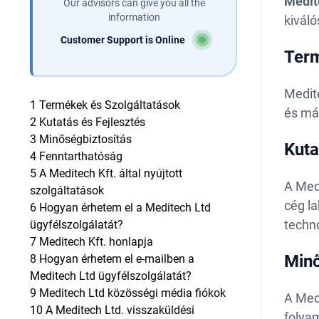
Medit
Our advisors can give you all the
information
kiváló
Customer Support is Online
Term
Medit
1
Termékek és Szolgáltatások
és má
2
Kutatás és Fejlesztés
3
Minőségbiztosítás
Kuta
4
Fenntarthatóság
5
A Meditech Kft. által nyújtott
A Medi
szolgáltatások
cég l
6
Hogyan érhetem el a Meditech Ltd
techn
ügyfélszolgálatát?
7
Meditech Kft. honlapja
Minő
8
Hogyan érhetem el e-mailben a
Meditech Ltd ügyfélszolgálatát?
9
Meditech Ltd közösségi média fiókok
A Med
10
A Meditech Ltd. visszaküldési
folya