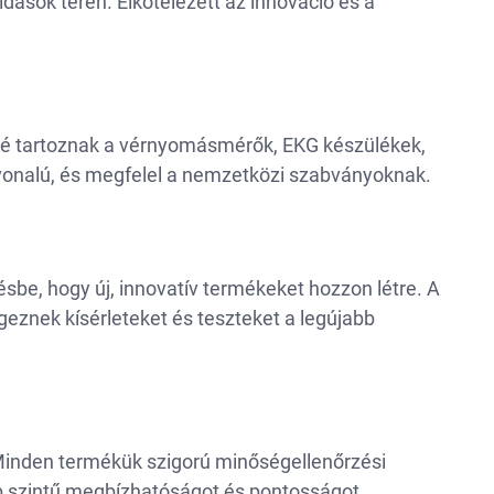
ások terén. Elkötelezett az innováció és a
özé tartoznak a vérnyomásmérők, EKG készülékek,
onalú, és megfelel a nemzetközi szabványoknak.
sbe, hogy új, innovatív termékeket hozzon létre. A
znek kísérleteket és teszteket a legújabb
 Minden termékük szigorú minőségellenőrzési
b szintű megbízhatóságot és pontosságot.