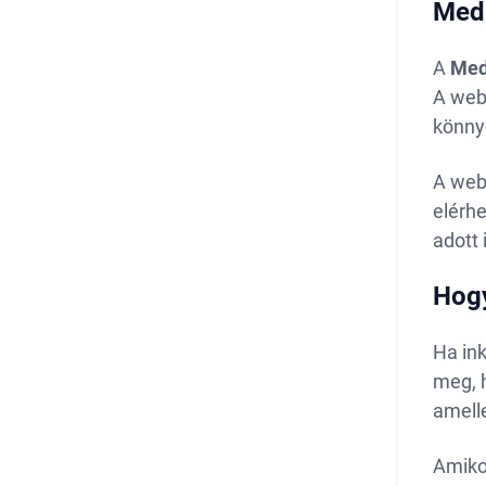
Medi
A
Med
A webo
könny
A webo
elérhe
adott
Hogy
Ha ink
meg, h
amell
Amikor