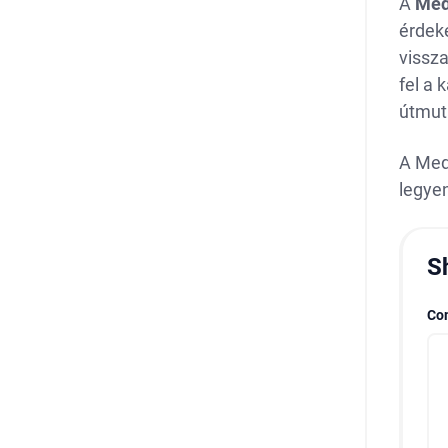
A
Med
érdeké
vissza
fel a
útmut
A Med
legyen
S
Co