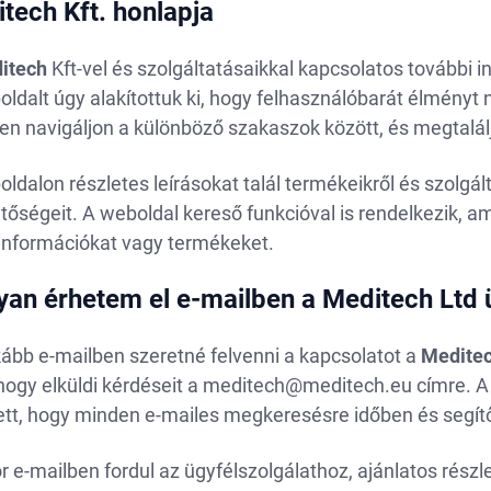
tech Kft. honlapja
itech
Kft-vel és szolgáltatásaikkal kapcsolatos további 
ldalt úgy alakítottuk ki, hogy felhasználóbarát élményt
en navigáljon a különböző szakaszok között, és megtalál
ldalon részletes leírásokat talál termékeikről és szolgál
tőségeit. A weboldal kereső funkcióval is rendelkezik, a
 információkat vagy termékeket.
an érhetem el e-mailben a Meditech Ltd ü
ább e-mailben szeretné felvenni a kapcsolatot a
Medite
ogy elküldi kérdéseit a
meditech@meditech.eu
címre. 
ett, hogy minden e-mailes megkeresésre időben és segít
 e-mailben fordul az ügyfélszolgálathoz, ajánlatos részl