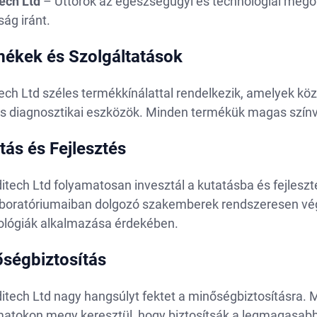
ech
Ltd
– Úttörők az egészségügyi és technológiai megold
ság iránt.
ékek és Szolgáltatások
ech Ltd széles termékkínálattal rendelkezik, amelyek k
s diagnosztikai eszközök. Minden termékük magas színv
tás és Fejlesztés
tech Ltd folyamatosan invesztál a kutatásba és fejleszté
aboratóriumaiban dolgozó szakemberek rendszeresen vége
ológiák alkalmazása érdekében.
ségbiztosítás
itech Ltd nagy hangsúlyt fektet a minőségbiztosításra.
matokon megy keresztül, hogy biztosítsák a legmagasab