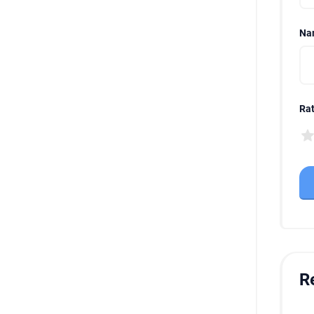
Na
Rat
R