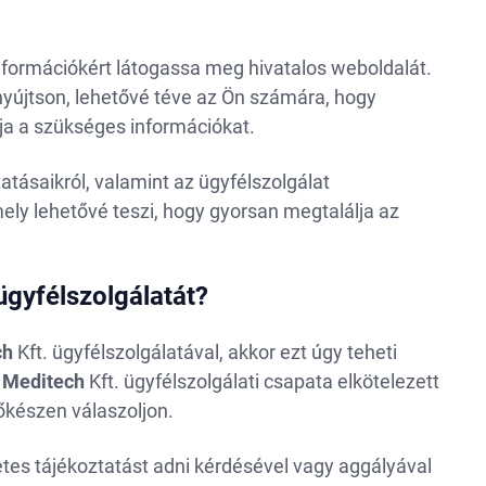
információkért látogassa meg hivatalos weboldalát.
 nyújtson, lehetővé téve az Ön számára, hogy
ja a szükséges információkat.
tatásaikról, valamint az ügyfélszolgálat
mely lehetővé teszi, hogy gyorsan megtalálja az
gyfélszolgálatát?
ch
Kft. ügyfélszolgálatával, akkor ezt úgy teheti
A
Meditech
Kft. ügyfélszolgálati csapata elkötelezett
őkészen válaszoljon.
etes tájékoztatást adni kérdésével vagy aggályával