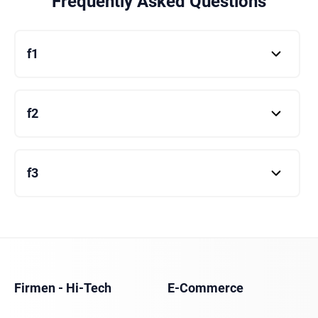
Frequently Asked Questions
f1
f1
f2
f2
f3
f3
Firmen - Hi-Tech
E-Commerce