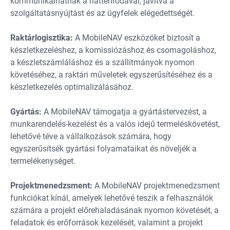
kommunikálhatnak a háttérirodával, javítva a
szolgáltatásnyújtást és az ügyfelek elégedettségét.
Raktárlogisztika:
A MobileNAV eszközöket biztosít a
készletkezeléshez, a komissiózáshoz és csomagoláshoz,
a készletszámláláshoz és a szállítmányok nyomon
követéséhez, a raktári műveletek egyszerűsítéséhez és a
készletkezelés optimalizálásához.
Gyártás:
A MobileNAV támogatja a gyártástervezést, a
munkarendelés-kezelést és a valós idejű termeléskövetést,
lehetővé téve a vállalkozások számára, hogy
egyszerűsítsék gyártási folyamataikat és növeljék a
termelékenységet.
Projektmenedzsment:
A MobileNAV projektmenedzsment
funkciókat kínál, amelyek lehetővé teszik a felhasználók
számára a projekt előrehaladásának nyomon követését, a
feladatok és erőforrások kezelését, valamint a projekt