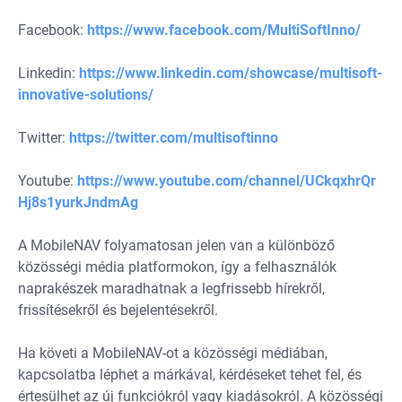
Facebook:
https://www.facebook.com/MultiSoftInno/
Linkedin:
https://www.linkedin.com/showcase/multisoft-
innovative-solutions/
Twitter:
https://twitter.com/multisoftinno
Youtube:
https://www.youtube.com/channel/UCkqxhrQr
Hj8s1yurkJndmAg
A MobileNAV folyamatosan jelen van a különböző
közösségi média platformokon, így a felhasználók
naprakészek maradhatnak a legfrissebb hírekről,
frissítésekről és bejelentésekről.
Ha követi a MobileNAV-ot a közösségi médiában,
kapcsolatba léphet a márkával, kérdéseket tehet fel, és
értesülhet az új funkciókról vagy kiadásokról. A közösségi