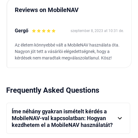
Reviews on MobileNAV
Gergő
szeptember 8, 2023 at 10:31 de.
Az életem könnyebbé vált a MobileNAV használata óta.
Nagyon jót tett a vásárlói elégedettségnek, hogy a
kérdések nem maradtak megválaszolatlanul. Kösz!
Frequently Asked Questions
Íme néhány gyakran ismételt kérdés a
MobileNAV-val kapcsolatban: Hogyan
kezdhetem el a MobileNAV használatát?
A MobileNAV használatának megkezdéséhez