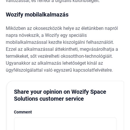
változással, és felfedi a digitális különbségeit.
Wozify mobilalkalmazás
Miközben az okoseszközök helye az életünkben napról
napra növekszik, a Wozify egy speciális
mobilalkalmazással kezdte kiszolgálni felhasználóit.
Ezzel az alkalmazással áttekintheti, megvásárolhatja a
termékeket, sőt vezérelheti okosotthon-technológiáit.
Ugyanakkor az alkalmazás lehetőséget kínál az
ügyfélszolgálattal való egyszerű kapcsolatfelvételre.
Share your opinion on Wozify Space
Solutions customer service
Comment