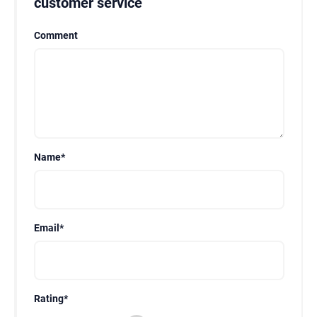
customer service
Comment
Name
*
Email
*
Rating
*