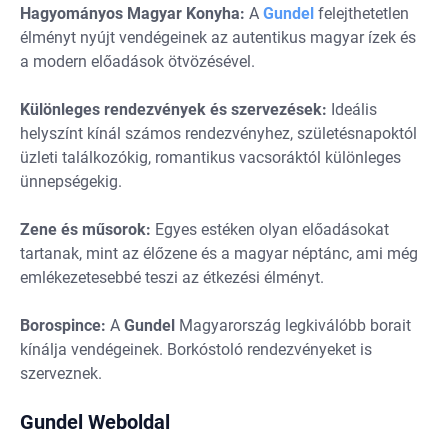
Hagyományos Magyar Konyha:
A
Gundel
felejthetetlen
élményt nyújt vendégeinek az autentikus magyar ízek és
a modern előadások ötvözésével.
Különleges rendezvények és szervezések:
Ideális
helyszínt kínál számos rendezvényhez, születésnapoktól
üzleti találkozókig, romantikus vacsoráktól különleges
ünnepségekig.
Zene és műsorok:
Egyes estéken olyan előadásokat
tartanak, mint az élőzene és a magyar néptánc, ami még
emlékezetesebbé teszi az étkezési élményt.
Borospince:
A
Gundel
Magyarország legkiválóbb borait
kínálja vendégeinek. Borkóstoló rendezvényeket is
szerveznek.
Gundel Weboldal