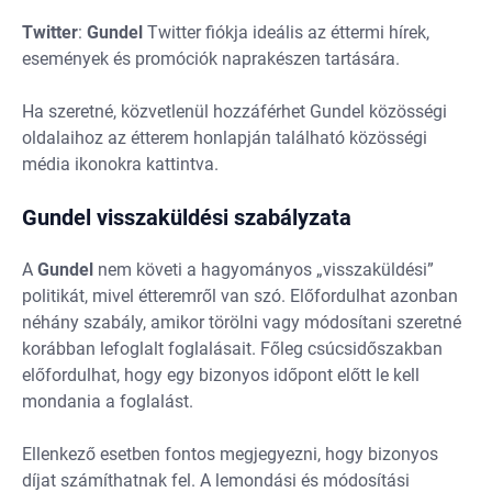
Twitter
:
Gundel
Twitter fiókja ideális az éttermi hírek,
események és promóciók naprakészen tartására.
Ha szeretné, közvetlenül hozzáférhet Gundel közösségi
oldalaihoz az étterem honlapján található közösségi
média ikonokra kattintva.
Gundel visszaküldési szabályzata
A
Gundel
nem követi a hagyományos „visszaküldési”
politikát, mivel étteremről van szó. Előfordulhat azonban
néhány szabály, amikor törölni vagy módosítani szeretné
korábban lefoglalt foglalásait. Főleg csúcsidőszakban
előfordulhat, hogy egy bizonyos időpont előtt le kell
mondania a foglalást.
Ellenkező esetben fontos megjegyezni, hogy bizonyos
díjat számíthatnak fel. A lemondási és módosítási