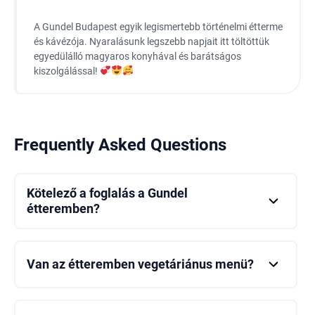
A Gundel Budapest egyik legismertebb történelmi étterme
és kávézója. Nyaralásunk legszebb napjait itt töltöttük
egyedülálló magyaros konyhával és barátságos
kiszolgálással!
Frequently Asked Questions
Kötelező a foglalás a Gundel
étteremben?
Igen, javasoljuk, hogy foglaljon helyet, különösen
mozgalmas napokon és különleges eseményeken.
Van az étteremben vegetáriánus menü?
Igen, a Gundel étterem vegetáriánus ételeket is kínál,
hogy minden ízlést kielégítsen.