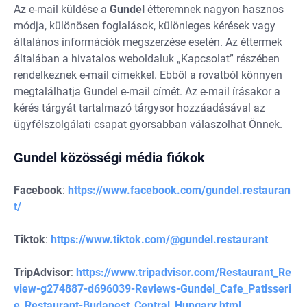
Az e-mail küldése a
Gundel
étteremnek nagyon hasznos
módja, különösen foglalások, különleges kérések vagy
általános információk megszerzése esetén. Az éttermek
általában a hivatalos weboldaluk „Kapcsolat” részében
rendelkeznek e-mail címekkel. Ebből a rovatból könnyen
megtalálhatja Gundel e-mail címét. Az e-mail írásakor a
kérés tárgyát tartalmazó tárgysor hozzáadásával az
ügyfélszolgálati csapat gyorsabban válaszolhat Önnek.
Gundel közösségi média fiókok
Facebook
:
https://www.facebook.com/gundel.restauran
t/
Tiktok
:
https://www.tiktok.com/@gundel.restaurant
TripAdvisor
:
https://www.tripadvisor.com/Restaurant_Re
view-g274887-d696039-Reviews-Gundel_Cafe_Patisseri
e_Restaurant-Budapest_Central_Hungary.html