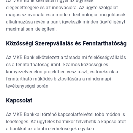
Az MKB Bank kiemelten figyel az ügyfelek
elégedettségére és az innovációra. Az ügyfélszolgálat
magas színvonala és a modern technológiai megoldások
alkalmazása révén a bank igyekszik minden ügyféligényt
maximálisan kielégíteni.
Közösségi Szerepvállalás és Fenntarthatóság
Az MKB Bank elkötelezett a társadalmi felelősségvállalás
és a fenntarthatóság iránt. Számos közösségi és
környezetvédelmi projektben vesz részt, és törekszik a
fenntartható működés biztosítására a mindennapi
tevékenységei során.
Kapcsolat
Az MKB Bankkal történő kapcsolatfelvétel több módon is
lehetséges. Az ügyfelek bármikor felvehetik a kapcsolatot
a bankkal az alábbi elérhetőségek egyikén: