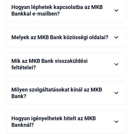
Hogyan léphetek kapcsolatba az MKB
Bankkal e-mailben?
Felveheti velünk a kapcsolatot e-mailben az „Írjon
nekünk” részben található megfelelő űrlap
kitöltésével.
Melyek az MKB Bank közösségi oldalai?
Az MKB Bank közösségi oldalaihoz a weboldal
alján található közösségi oldalak ikonjain keresztül
érheti el.
Mik az MKB Bank visszaküldési
feltételei?
Az MKB Bank visszaküldési feltételeiről és egyéb
banki tranzakcióiról részletes információkat a bank
hivatalos honlapján talál.
Milyen szolgáltatásokat kínál az MKB
Bank?
Az MKB Bank szolgáltatások széles skáláját kínálja,
mint például hitelek, betétek, befektetések,
biztosítási és speciális pénzügyi megoldások.
Hogyan igényelhetek hitelt az MKB
Banknál?
Az MKB Bank weboldalán vagy a helyi fiókokban