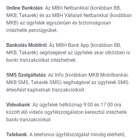
Online
Bankolás
: Az MBH Netbankkal (korábban BB,
MKB, Takarék) és az MBH Vállalati Netbankkal (korábban
MKB) az ügyfelek egyszerűen és biztonságosan
intézhetik penzügyüket.
Bankolás
Mobilról
: Az MBH Bank App (korábban BB,
MKB, Takarék) segítségével az ügyfelek akár útközben is
banki tranzakciókat intézhetnek.
SMS
Szolgáltatás
: Az Info (korábban MKB Mobilbankár,
MKB SMS, Takarék SMS) segítségével az ügyfelek SMS-
értesítést kaphatnak tranzakcióikról.
Videobank
: Az ügyfelek hétköznap 9:00 és 17:00 óra
között élő videós ügyfélszolgálaton keresztül intézhetik
banki tranzakcióikat.
Telebank
: A telefonos ügyfélszolgálat mindig elérhető,