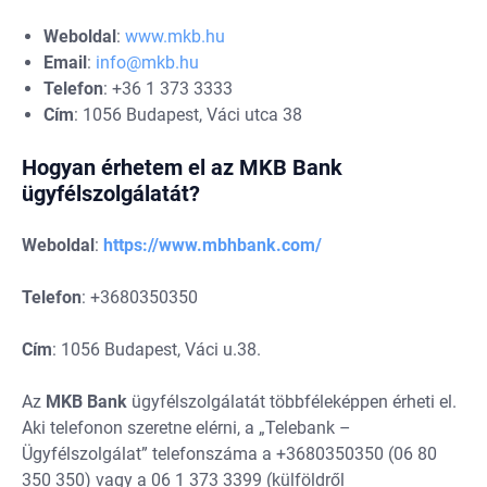
Weboldal
:
www.mkb.hu
Email
:
info@mkb.hu
Telefon
: +36 1 373 3333
Cím
: 1056 Budapest, Váci utca 38
Hogyan érhetem el az MKB Bank
ügyfélszolgálatát?
Weboldal
:
https://www.mbhbank.com/
Telefon
: +3680350350
Cím
: 1056 Budapest, Váci u.38.
Az
MKB
Bank
ügyfélszolgálatát többféleképpen érheti el.
Aki telefonon szeretne elérni, a „Telebank –
Ügyfélszolgálat” telefonszáma a +3680350350 (06 80
350 350) vagy a 06 1 373 3399 (külföldről