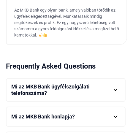
Az MKB Bank egy olyan bank, amely valóban törődik az
ügyfelek elégedettségével. Munkatársaik mindig
segítőkészek és profik. Ez egy nagyszerű lehetőség volt
számomra a gyors feldolgozási időkkel és a megfizethető
kamatokkal.
Frequently Asked Questions
Mi az MKB Bank ügyfélszolgálati
telefonszáma?
Az MKB Bank ügyfélszolgálati telefonszáma: 06 80
350 350 vagy 06 1 373 3399.
Mi az MKB Bank honlapja?
Az MKB Bank hivatalos honlapja az mbhbank.hu.