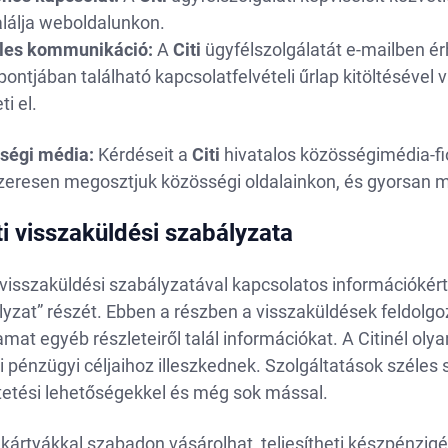
lálja weboldalunkon.
les kommunikáció:
A
Citi
ügyfélszolgálatát e-mailben ér
ntjában található kapcsolatfelvételi űrlap kitöltésével 
ti el.
ségi média:
Kérdéseit a
Citi
hivatalos közösségimédia-fiók
zeresen megosztjuk közösségi oldalainkon, és gyorsan m
ti visszaküldési szabályzata
visszaküldési szabályzatával kapcsolatos információkért
yzat” részét. Ebben a részben a visszaküldések feldolgo
amat egyéb részleteiről talál információkat. A Citinél o
 pénzügyi céljaihoz illeszkednek. Szolgáltatások széles s
tetési lehetőségekkel és még sok mással.
lkártyákkal szabadon vásárolhat, teljesítheti készpénzi