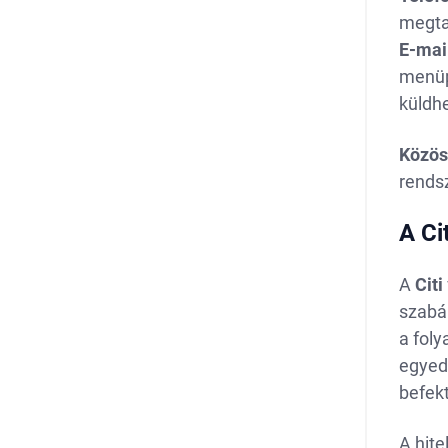
megta
E-mai
menüpo
küldhe
Közös
rends
A Ci
A
Citi
szabál
a foly
egyedi
befek
A hite