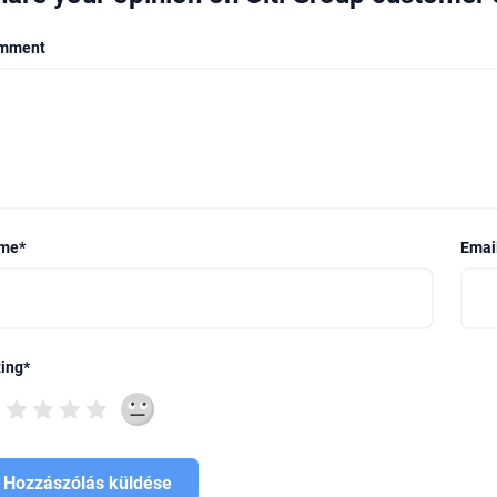
mment
me
*
Emai
ing
*