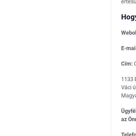
értesü
Hogy
Webol
E-mai
Cím:
C
1133 
Váci ú
Magya
Ügyfél
az Ön
Telef