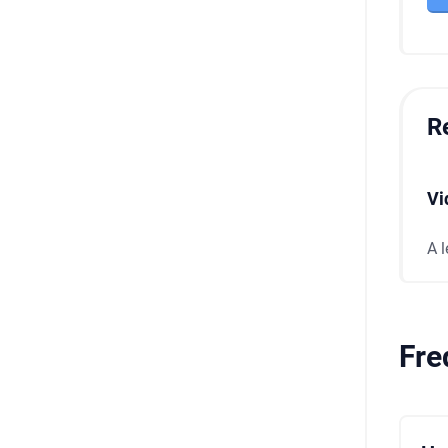
R
Vi
A 
Fre