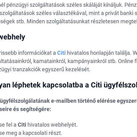
nél pénzügyi szolgáltatások széles skáláját kínáljuk. Pé
szolgáltatások széles választékával, mint a privát banki s
ségek stb. Minden szolgáltatásunkat részletesen megteki
 webhely
rissebb információkat a
Citi
hivatalos honlapján találja. 
ltatásainkról, kamatainkról, kampányainkról stb. Online f
zügyi tranzakciók egyszerű kezelését.
an léphetek kapcsolatba a Citi ügyfélszo
i ügyfélszolgálatának e-mailben történő elérése egyszer
seire és segítségére:
se fel a
Citi
hivatalos webhelyét.
e meg a kapcsolati részt.