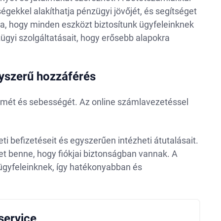
égekkel alakíthatja pénzügyi jövőjét, és segítséget
ra, hogy minden eszközt biztosítunk ügyfeleinknek
zügyi szolgáltatásait, hogy erősebb alapokra
egyszerű hozzáférés
yelmét és sebességét. Az online számlavezetéssel
i befizetéseit és egyszerűen intézheti átutalásait.
ehet benne, hogy fiókjai biztonságban vannak. A
 ügyfeleinknek, így hatékonyabban és
service