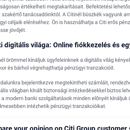
ságosan értékelheti megtakarításait. Befektetési lehetős
 szakértő tanácsadóinktól. A Citinél büszkék vagyunk ar
yi céljaik eléréséhez. Ön is használhatja a Citi erős pén
sse jövőjét.
ti digitális világa: Online fiókkezelés és 
nél örömmel kínáljuk ügyfeleinknek a digitális világ kén
or és bárhol végrehajthatja pénzügyi tranzakcióit.
alunkra bejelentkezve megtekintheti számláit, rendezhet
tális világban kínált biztonsági intézkedésekkel biztos l
l a modern banki szolgáltatások minden előnyét kínáljuk
lmesebben intézhetik pénzügyi tranzakcióikat.
hare your opinion on Citi Group customer 