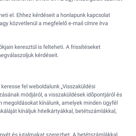
heti el. Ehhez kérdéseit a honlapunk kapcsolat
vagy közvetlenül a megfelelő e-mail címre írva
jain keresztül is felteheti. A frissítéseket
egválaszoljuk kérdéseit.
 keresse fel weboldalunk „Visszaküldési
zásának módjáról, a visszaküldések időpontjáról és
lyan megoldásokat kínálunk, amelyek minden ügyfél
káláját kínáljuk hitelkártyákkal, betétszámlákkal,
gényét és jutalmakat szerezhet. A betétszámlákkal