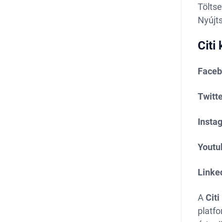
Töltse
Nyújts
Citi
Faceb
Twitte
Insta
Youtu
Linke
A
Citi
platfo