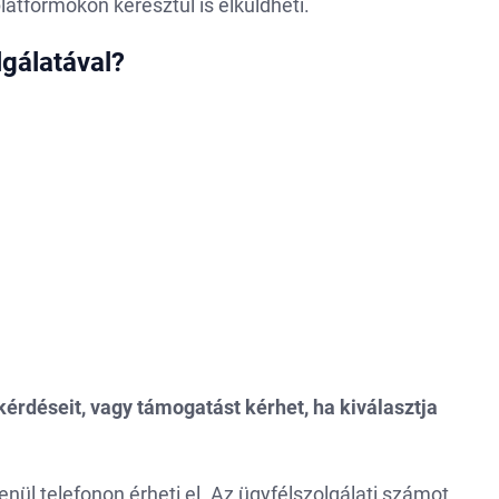
latformokon keresztül is elküldheti.
lgálatával?
kérdéseit, vagy támogatást kérhet, ha kiválasztja
enül telefonon érheti el. Az ügyfélszolgálati számot