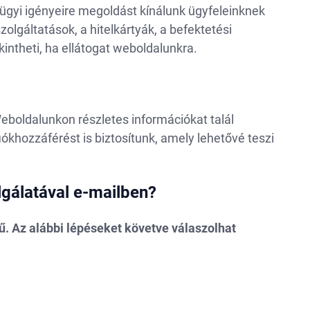
nzügyi igényeire megoldást kínálunk ügyfeleinknek
zolgáltatások, a hitelkártyák, a befektetési
ntheti, ha ellátogat weboldalunkra.
Weboldalunkon részletes információkat talál
iókhozzáférést is biztosítunk, amely lehetővé teszi
lgálatával e-mailben?
ű. Az alábbi lépéseket követve válaszolhat