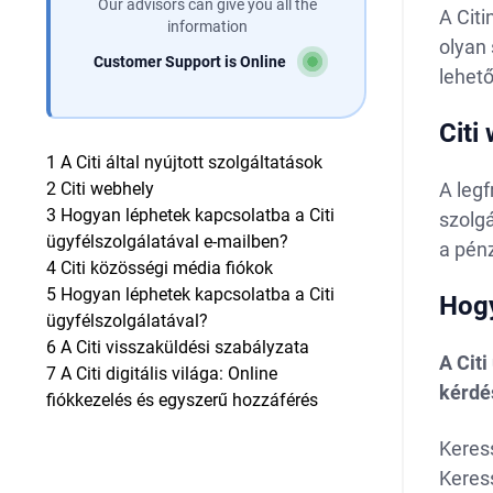
Our advisors can give you all the
A Citi
information
olyan 
Customer Support is Online
lehető
Citi
1
A Citi által nyújtott szolgáltatások
2
Citi webhely
A legf
3
Hogyan léphetek kapcsolatba a Citi
szolgá
ügyfélszolgálatával e-mailben?
a pén
4
Citi közösségi média fiókok
5
Hogyan léphetek kapcsolatba a Citi
Hogy
ügyfélszolgálatával?
6
A Citi visszaküldési szabályzata
A Cit
7
A Citi digitális világa: Online
kérdé
fiókkezelés és egyszerű hozzáférés
Keres
Keress