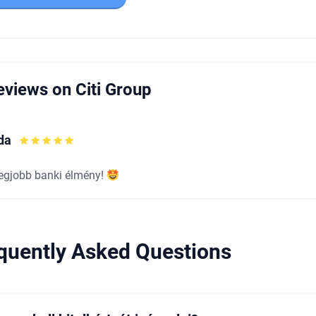
eviews on Citi Group
da
legjobb banki élmény!
quently Asked Questions