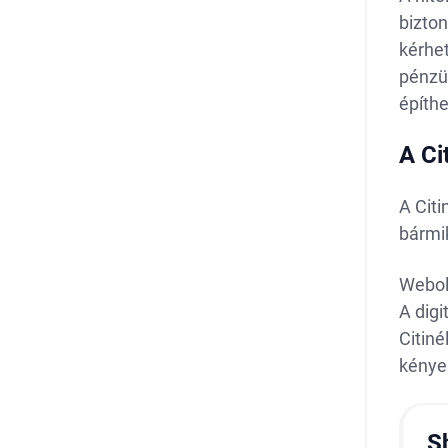
bizton
kérhet
pénzüg
építhe
A Ci
A Citi
bármik
Webold
A digi
Citiné
kénye
S