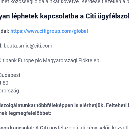
lhet közösségi oldalainkat követve. Kérdéseit ezeken a p
an léphetek kapcsolatba a Citi ügyfélszo
dal:
https://www.citigroup.com/global
l:
beata.smid@citi.com
itibank Europe plc Magyarországi Fióktelep
Budapest
t 80.
rország
szolgálatunkat többféleképpen is elérhetjük. Felteheti 
nek legmegfelelőbbet:
onos kapcsolat:
A
Citi
ügyfélszolgálati képviselőit közvetl