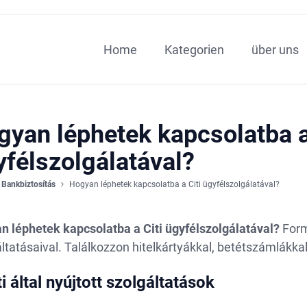
Home
Kategorien
über uns
gyan léphetek kapcsolatba a
yfélszolgálatával?
Bankbiztosítás
Hogyan léphetek kapcsolatba a Citi ügyfélszolgálatával?
n léphetek kapcsolatba a Citi ügyfélszolgálatával?
Form
ltatásaival. Találkozzon hitelkártyákkal, betétszámlákka
ti által nyújtott szolgáltatások