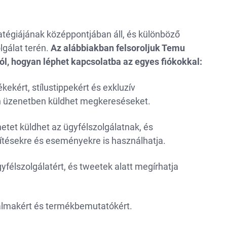
tégiájának középpontjában áll, és különböző
lgálat terén.
Az alábbiakban felsoroljuk Temu
ról, hogyan léphet kapcsolatba az egyes fiókokkal:
kekért, stílustippekért és exkluzív
n üzenetben küldhet megkereséseket.
etet küldhet az ügyfélszolgálatnak, és
ítésekre és eseményekre is használhatja.
yfélszolgálatért, és tweetek alatt megírhatja
talmakért és termékbemutatókért.