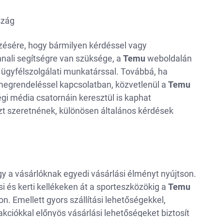
szág
ezésére, hogy bármilyen kérdéssel vagy
nali segítségre van szüksége, a
Temu
weboldalán
y ügyfélszolgálati munkatárssal. Továbbá, ha
megrendeléssel kapcsolatban, közvetlenül a
Temu
i média csatornáin keresztül is kaphat
zt szeretnének, különösen általános kérdések
y a vásárlóknak egyedi vásárlási élményt nyújtson.
i és kerti kellékeken át a sporteszközökig a
Temu
. Emellett gyors szállítási lehetőségekkel,
kciókkal előnyös vásárlási lehetőségeket biztosít