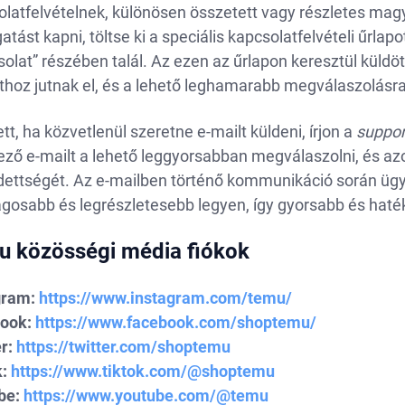
olatfelvételnek, különösen összetett vagy részletes mag
tást kapni, töltse ki a speciális kapcsolatfelvételi űrlap
olat” részében talál. Az ezen az űrlapon keresztül küldö
thoz jutnak el, és a lehető leghamarabb megválaszolásra
tt, ha közvetlenül szeretne e-mailt küldeni, írjon a
suppo
ző e-mailt a lehető leggyorsabban megválaszolni, és azo
dettségét. Az e-mailben történő kommunikáció során ügye
ágosabb és legrészletesebb legyen, így gyorsabb és hat
 közösségi média fiókok
gram:
https://www.instagram.com/temu/
ook:
https://www.facebook.com/shoptemu/
r:
https://twitter.com/shoptemu
:
https://www.tiktok.com/@shoptemu
be:
https://www.youtube.com/@temu