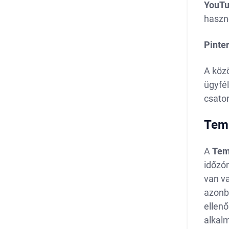
YouTu
haszn
Pinter
A köz
ügyfél
csato
Tem
A
Te
időzón
van va
azonb
ellenő
alkal