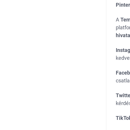
Pinter
A
Te
platf
hivata
Insta
kedve
Faceb
csatl
Twitte
kérdés
TikTo