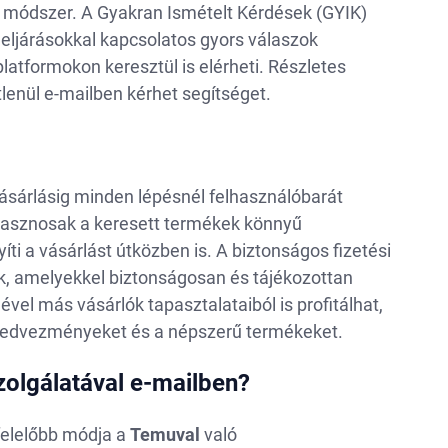
b módszer. A Gyakran Ismételt Kérdések (GYIK)
s eljárásokkal kapcsolatos gyors válaszok
atformokon keresztül is elérheti. Részletes
tlenül e-mailben kérhet segítséget.
ásárlásig minden lépésnél felhasználóbarát
l hasznosak a keresett termékek könnyű
 a vásárlást útközben is. A biztonságos fizetési
iók, amelyekkel biztonságosan és tájékozottan
vel más vásárlók tapasztalataiból is profitálhat,
b kedvezményeket és a népszerű termékeket.
olgálatával e-mailben?
felelőbb módja a
Temuval
való