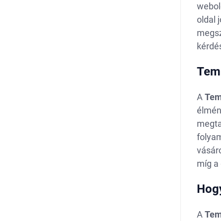
webol
oldal 
megsz
kérdés
Temu
A
Te
élmény
megta
folyam
vásáro
míg a
Hogy
A
Tem