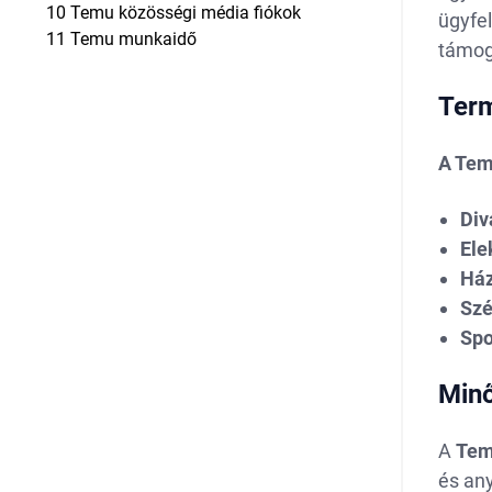
10
Temu közösségi média fiókok
ügyfe
11
Temu munkaidő
támog
Term
A Tem
Div
Ele
Ház
Szé
Spo
Minő
A
Te
és any