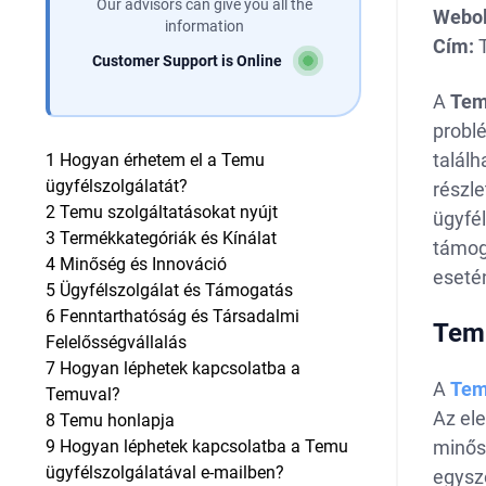
Our advisors can give you all the
Webol
information
Cím:
T
Customer Support is Online
A
Te
probl
találh
1
Hogyan érhetem el a Temu
ügyfélszolgálatát?
részl
2
Temu szolgáltatásokat nyújt
ügyfél
3
Termékkategóriák és Kínálat
támog
4
Minőség és Innováció
eseté
5
Ügyfélszolgálat és Támogatás
6
Fenntarthatóság és Társadalmi
Temu
Felelősségvállalás
7
Hogyan léphetek kapcsolatba a
A
Te
Temuval?
Az ele
8
Temu honlapja
9
Hogyan léphetek kapcsolatba a Temu
minősé
ügyfélszolgálatával e-mailben?
egysze