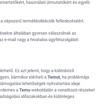
mertetőkért, használati útmutatókért és egyéb
és a népszerű termékkollekciók felfedezéséért.
sekre általában gyorsan válaszolnak az
z e-mail vagy a hivatalos ügyfélszolgálati
érhető. Ez azt jelenti, hogy a különböző
egyen, bármikor elérheti a
Temut,
ha problémája
támogatási lehetőségek nyitvatartási ideje
 érdemes a
Temu
weboldalán a vonatkozó részeket
abadságolási időszakokban és különleges