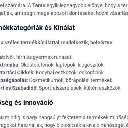
lei számára. A
Temu
egyik legnagyobb előnye, hogy a te
atják, ami segít megalapozott döntéseket hozni vásárlá
ékkategóriák és Kínálat
u széles termékkínálattal rendelkezik, beleértve:
at
: Női, férfi és gyermek ruházat.
ktronika
: Okostelefonok, laptopok, kiegészítők.
tartási Cikkek
: Konyhai eszközök, dekorációk.
pségápolás
: Kozmetikumok, bőrápolási termékek.
rt és Szabadidő:
Sportfelszerelések, kültéri eszközök.
ség és Innováció
mu
mindig is nagy hangsúlyt fektetett a termékek minőség
agokat használják, hogy biztosítsák a kiváló minőséget 