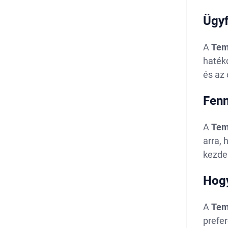
Ügyf
A
Te
hatéko
és az 
Fenn
A
Te
arra,
kezde
Hogy
A
Tem
prefer