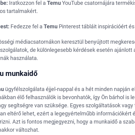
be:
Iratkozzon fel a
Temu
YouTube csatornájára termékis
os tartalmakért.
est:
Fedezze fel a
Temu
Pinterest tábláit inspirációért 
össégi médiacsatornákon keresztül benyújtott megkeresé
szolgálatok, de különlegesebb kérdések esetén ajánlott a
rnák használata.
u munkaidő
mu
ügyfélszolgálata éjjel-nappal és a hét minden napján el
ákban élő felhasználók is bevonhatók, így Ön bárhol is l
gy segítségre van szüksége. Egyes szolgáltatások vagy 
an eltérő lehet, ezért a legegyértelműbb információkért
rizni. Azt is fontos megjegyezni, hogy a munkaidő a sz
makkor változhat.