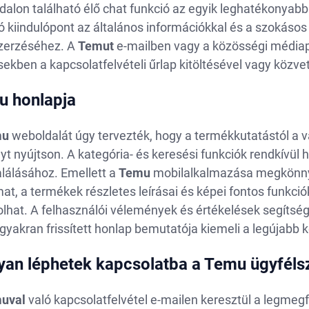
dalon található élő chat funkció az egyik leghatékonyab
jó kiindulópont az általános információkkal és a szokáso
erzéséhez. A
Temut
e-mailben vagy a közösségi médiapl
ekben a kapcsolatfelvételi űrlap kitöltésével vagy közve
 honlapja
mu
weboldalát úgy tervezték, hogy a termékkutatástól a v
t nyújtson. A kategória- és keresési funkciók rendkívü
lálásához. Emellett a
Temu
mobilalkalmazása megkönnyíti
at, a termékek részletes leírásai és képei fontos funkc
lhat. A felhasználói vélemények és értékelések segítségé
 gyakran frissített honlap bemutatója kiemeli a legújab
an léphetek kapcsolatba a Temu ügyfélsz
uval
való kapcsolatfelvétel e-mailen keresztül a legmeg