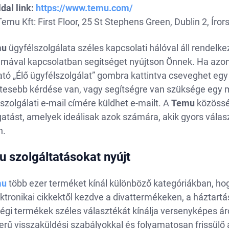
dal link:
https://www.temu.com/
emu Kft: First Floor, 25 St Stephens Green, Dublin 2, Íror
mu
ügyfélszolgálata széles kapcsolati hálóval áll rendelk
émával kapcsolatban segítséget nyújtson Önnek. Ha azon
ató „Élő ügyfélszolgálat” gombra kattintva cseveghet eg
etesebb kérdése van, vagy segítségre van szüksége egy 
szolgálati e-mail címére küldhet e-mailt. A
Temu
közösség
atást, amelyek ideálisak azok számára, akik gyors válas
n.
 szolgáltatásokat nyújt
mu
több ezer terméket kínál különböző kategóriákban, hog
ktronikai cikkektől kezdve a divattermékeken, a háztartás
gi termékek széles választékát kínálja versenyképes áron
rű visszaküldési szabályokkal és folyamatosan frissülő a