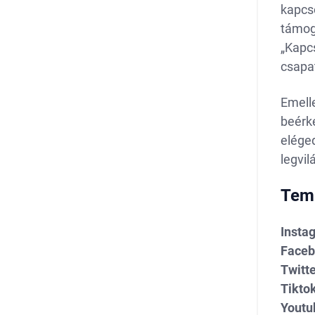
kapcs
támoga
„Kapcs
csapa
Emelle
beérke
elége
legvil
Temu
Insta
Faceb
Twitte
Tiktok
Youtu