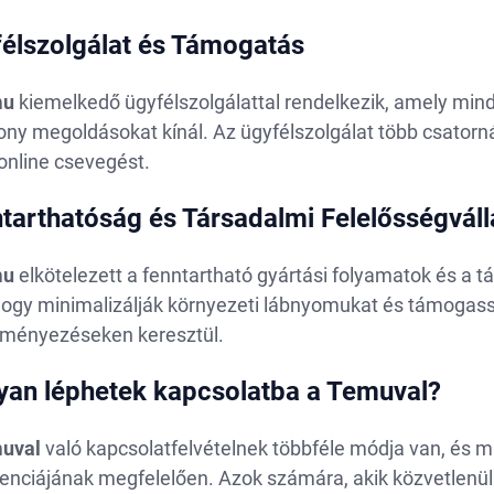
élszolgálat és Támogatás
mu
kiemelkedő ügyfélszolgálattal rendelkezik, amely min
ny megoldásokat kínál. Az ügyfélszolgálat több csatornán
online csevegést.
tarthatóság és Társadalmi Felelősségváll
mu
elkötelezett a fenntartható gyártási folyamatok és a t
 hogy minimalizálják környezeti lábnyomukat és támogas
ményezéseken keresztül.
an léphetek kapcsolatba a Temuval?
uval
való kapcsolatfelvételnek többféle módja van, és m
enciájának megfelelően. Azok számára, akik közvetlenül 