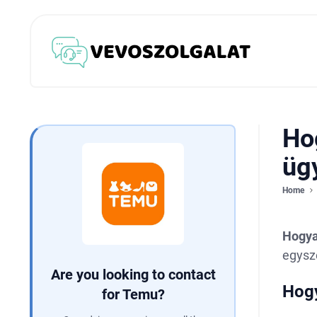
Ho
üg
Home
Hogya
egysze
Are you looking to contact
Hogy
for Temu?