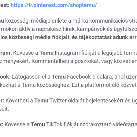
est:
https://tr.pinterest.com/shoptemu/
mu
közösségi médiajelenléte a márka kommunikációs stra
ormokon aktív a naprakész hírek, kampányok és ügyfélszo
los közösségi média fiókjait, és tájékoztatást adunk ar
gram:
Kövesse a
Temu
Instagram-fiókját a legújabb termé
zményekért. Kommentelheti a posztokat, vagy közvetle
ook:
Látogasson el a
Temu
Facebook-oldalára, ahol üzen
akozhat a Temu közösséghez. Ezt a platformot élő közvet
r:
Követheti a
Temu
Twitter oldalát bejelentésekért és üg
eit.
k:
Kövesse a
Temu
TikTok fiókját szórakoztató videótar