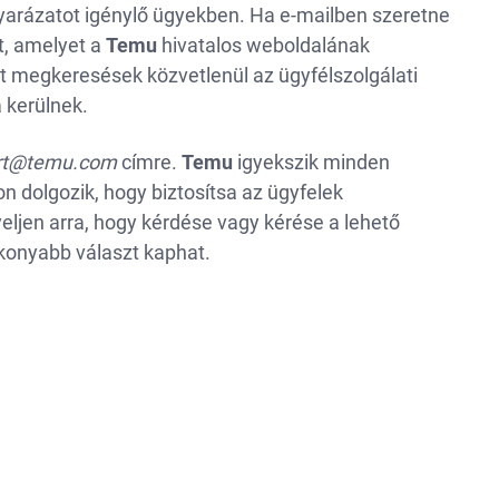
yarázatot igénylő ügyekben. Ha e-mailben szeretne
ot, amelyet a
Temu
hivatalos weboldalának
tt megkeresések közvetlenül az ügyfélszolgálati
 kerülnek.
rt@temu.com
címre.
Temu
igyekszik minden
n dolgozik, hogy biztosítsa az ügyfelek
ljen arra, hogy kérdése vagy kérése a lehető
ékonyabb választ kaphat.