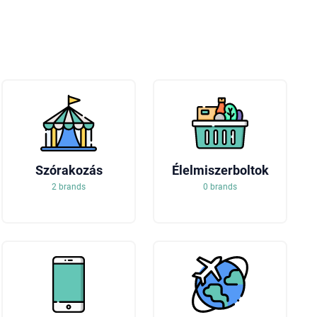
Szórakozás
Élelmiszerboltok
2 brands
0 brands