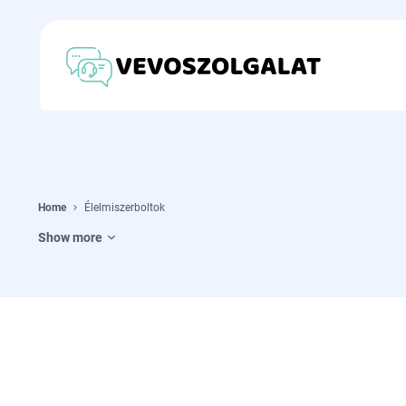
Home
Élelmiszerboltok
Show more