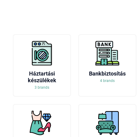
Háztartási
Bankbiztosítás
készülékek
4 brands
3 brands